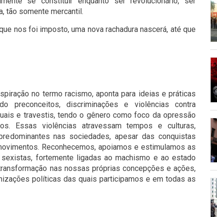
almente se constituir enquanto ser revolucionário, ser
a, tão somente mercantil.
que nos foi imposto, uma nova rachadura nascerá, até que
spiração no termo racismo, aponta para ideias e práticas
do preconceitos, discriminações e violências contra
xuais e travestis, tendo o gênero como foco da opressão
s. Essas violências atravessam tempos e culturas,
predominantes nas sociedades, apesar das conquistas
 movimentos. Reconhecemos, apoiamos e estimulamos as
as sexistas, fortemente ligadas ao machismo e ao estado
r a transformação nas nossas próprias concepções e ações,
izações políticas das quais participamos e em todas as