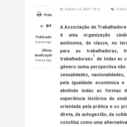
Outubro 14, 2019 - 14:15
Public
Print
a+
a-
A Associação de Trabalhadore
é uma organização sindi
Publicado
6 anos ago
autônoma, de classe, no terr
para as trabalhadoras, t
Última
atualização
1
trabalhadoraes
de todas as c
4 anos ago
gênero numa perspectiva não b
sexualidades, nacionalidades,
pela igualdade econômica e 
abolindo todas as formas d
experiência histórica do sin
orientada pela prática e os pr
direta, da autogestão, da soli
constitui como uma alternativ