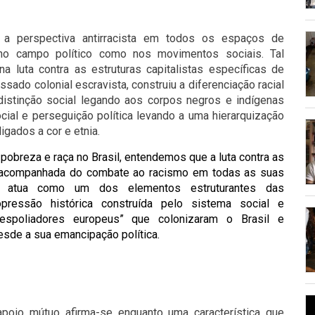
a perspectiva antirracista em todos os espaços de
o no campo político como nos movimentos sociais. Tal
a luta contra as estruturas capitalistas específicas de
ssado colonial escravista, construiu a diferenciação racial
istinção social legando aos corpos negros e indígenas
cial e perseguição política levando a uma hierarquização
ligados a cor e etnia.
e pobreza e raça no Brasil, entendemos que a luta contra as
er acompanhada do combate ao racismo em todas as suas
ca atua como um dos elementos estruturantes das
pressão histórica construída pelo sistema social e
espoliadores europeus” que colonizaram o Brasil e
esde a sua emancipação política.
poio mútuo afirma-se enquanto uma característica que