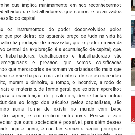
colha que implica minimamente em nos reconhecermos
trabalhadores e trabalhadoraes que somos, e organizados
ressão do capital.
o os instrumentos de poder desenvolvidos pelos
er que por detrás do aparente preço de tudo na vida há
rabalho há produção de mais-valor; que o poder emana da
ivo central da exploração é a acumulação de capital; que,
trabalhadoras, trabalhadores e trabalhadoraes são
erseguidaos e presaos; que somos coisificadas
o que mercadorias se tornam valorizadas tão mais que
ncia de escolha para uma vida inteira de cartas marcadas;
ito, moram o dinheiro, o tempo, o incentivo, a rede de
ais e imateriais, de forma geral; que existem aparelhos
 para a manutenção de privilégios; dentre tantas outras
oduzidas ao longo dos séculos pelos capitalistas, são
semos numa forma de existir no mundo com base
 do capital, e em nenhum outro mais. Pensar e agir,
creditar que outra sociedade é possível, para além destes
undo aqui e agora, é não tão somente seguir princípios