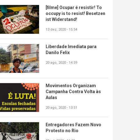
[filme] Ocupar é resistir! To
occupy is to resist! Besetzen
ist Widerstand!
13 dez, 2020 - 15:54
Liberdade Imediata para
Danilo Felix
20 ago, 2020 - 14:59
Movimentos Organizam
Campanha Contra Volta às
Aulas
20 ago, 2020 - 13:51
Entregadores Fazem Novo
Protesto no Rio