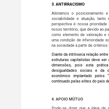
3. ANTIRRACISMO
Adotamos o posicionamento e 
sociabilidade e atuação, tant
perspectiva é nossa prioridade n
nosso território, que devido ao pa
como elemento de valoração e d
uma condição de inferioridade so
na sociedade a partir de critérios 
Diante da intrínseca relação entr
estruturas capitalistas deve s
dimensões, pois esta práti
desigualdades sociais e da o
econômico implantado pelos “
continuado pelas elites do país d
4. APOIO MÚTUO
Pode-se dizer que a ideia de a