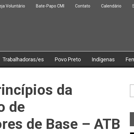
eja Voluntário
Bate-Papo CMI
Contato
Calendário
Trabalhadoras/es
Povo Preto
Indígenas
Fe
rincípios da
F
o de
ores de Base – ATB