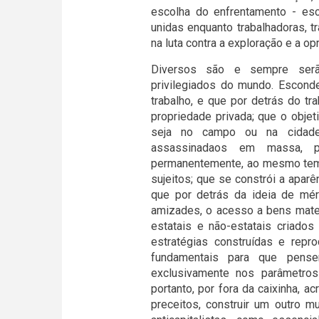
escolha do enfrentamento - es
unidas enquanto trabalhadoras, 
na luta contra a exploração e a op
Diversos são e sempre serã
privilegiados do mundo. Escond
trabalho, e que por detrás do t
propriedade privada; que o objet
seja no campo ou na cidade, 
assassinadaos em massa, p
permanentemente, ao mesmo temp
sujeitos; que se constrói a aparê
que por detrás da ideia de mér
amizades, o acesso a bens materi
estatais e não-estatais criados
estratégias construídas e repr
fundamentais para que pen
exclusivamente nos parâmetros
portanto, por fora da caixinha, a
preceitos, construir um outro m