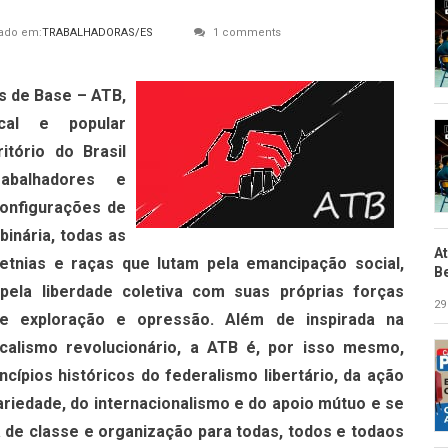
ado em:
TRABALHADORAS/ES
1 comments
s de Base – ATB,
cal e popular
itório do Brasil
rabalhadores e
onfigurações de
inária, todas as
A
 etnias e raças que lutam pela emancipação social,
B
pela liberdade coletiva com suas próprias forças
29
e exploração e opressão. Além de inspirada na
dicalismo revolucionário, a ATB é, por isso mesmo,
incípios históricos do federalismo libertário, da ação
dariedade, do internacionalismo e do apoio mútuo e se
a de classe e organização para todas, todos e todaos