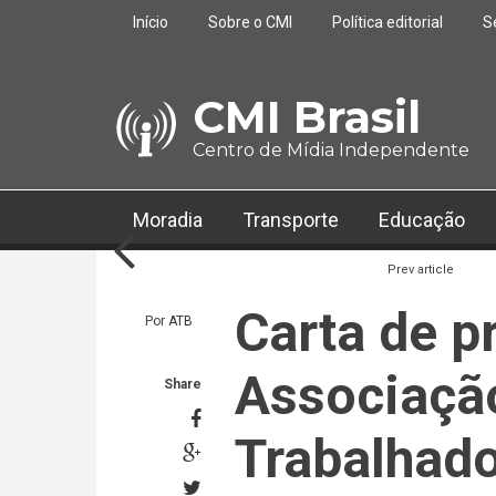
Pular para o conteúdo principal
Início
Sobre o CMI
Política editorial
S
CMI Brasil
Centro de Mídia Independente
Moradia
Transporte
Educação
Prev article
Carta de p
Por
ATB
Associaçã
Share
Trabalhad