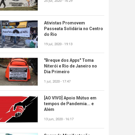
25 jul, 2020 - 16:29
Ativistas Promovem
Passeata Solidária no Centro
do Rio
19 jul, 2020 - 19:13
"Breque dos Apps" Toma
Niterói e Rio de Janeiro no
Dia Primeiro
1 jul, 2020 - 17:47
[AO VIVO] Apoio Mútuo em
tempos de Pandemia... e
Além
13 jun, 2020 - 16:17