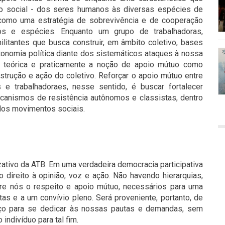
ão social - dos seres humanos às diversas espécies de
e como uma estratégia de sobrevivência e de cooperação
os e espécies. Enquanto um grupo de trabalhadoras,
ilitantes que busca construir, em âmbito coletivo, bases
utonomia política diante dos sistemáticos ataques à nossa
r teórica e praticamente a noção de apoio mútuo como
trução e ação do coletivo. Reforçar o apoio mútuo entre
s e trabalhadoraes, nesse sentido, é buscar fortalecer
canismos de resistência autônomos e classistas, dentro
dos movimentos sociais.
zativo da ATB. Em uma verdadeira democracia participativa
 direito à opinião, voz e ação. Não havendo hierarquias,
re nós o respeito e apoio mútuo, necessários para uma
as e a um convívio pleno. Será proveniente, portanto, de
rço para se dedicar às nossas pautas e demandas, sem
 indivíduo para tal fim.