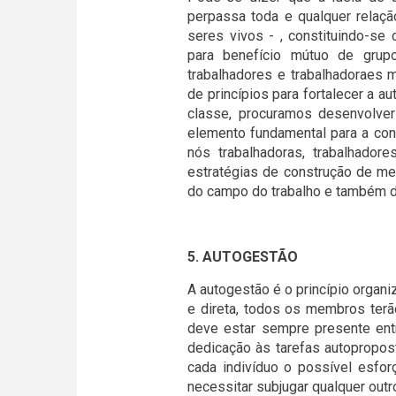
perpassa toda e qualquer relaç
seres vivos - , constituindo-s
para benefício mútuo de grup
trabalhadores e trabalhadoraes m
de princípios para fortalecer a a
classe, procuramos desenvolve
elemento fundamental para a cons
nós trabalhadoras, trabalhadore
estratégias de construção de me
do campo do trabalho e também 
5. AUTOGESTÃO
A autogestão é o princípio organi
e direta, todos os membros terão
deve estar sempre presente ent
dedicação às tarefas autopropost
cada indivíduo o possível esfo
necessitar subjugar qualquer outro