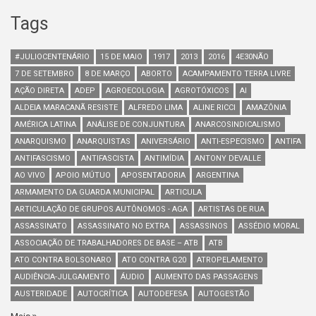
Tags
#JULIOCENTENÁRIO
15 DE MAIO
1917
2013
2016
4E30NÃO
7 DE SETEMBRO
8 DE MARÇO
ABORTO
ACAMPAMENTO TERRA LIVRE
AÇÃO DIRETA
ADEP
AGROECOLOGIA
AGROTÓXICOS
AI
ALDEIA MARACANÃ RESISTE
ALFREDO LIMA
ALINE RICCI
AMAZÔNIA
AMÉRICA LATINA
ANÁLISE DE CONJUNTURA
ANARCOSINDICALISMO
ANARQUISMO
ANARQUISTAS
ANIVERSÁRIO
ANTI-ESPECISMO
ANTIFA
ANTIFASCISMO
ANTIFASCISTA
ANTIMÍDIA
ANTONY DEVALLE
AO VIVO
APOIO MÚTUO
APOSENTADORIA
ARGENTINA
ARMAMENTO DA GUARDA MUNICIPAL
ARTICULA
ARTICULAÇÃO DE GRUPOS AUTÔNOMOS - AGA
ARTISTAS DE RUA
ASSASSINATO
ASSASSINATO NO EXTRA
ASSASSINOS
ASSÉDIO MORAL
ASSOCIAÇÃO DE TRABALHADORES DE BASE – ATB
ATB
ATO CONTRA BOLSONARO
ATO CONTRA G20
ATROPELAMENTO
AUDIÊNCIA-JULGAMENTO
ÁUDIO
AUMENTO DAS PASSAGENS
AUSTERIDADE
AUTOCRÍTICA
AUTODEFESA
AUTOGESTÃO