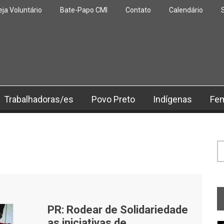
eja Voluntário
Bate-Papo CMI
Contato
Calendário
Trabalhadoras/es
Povo Preto
Indígenas
Fe
F
PR: Rodear de Solidariedade
as iniciativas de