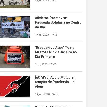
25 jul, 2020 - 16:29
Ativistas Promovem
Passeata Solidária no Centro
do Rio
19 jul, 2020 - 19:13
"Breque dos Apps" Toma
Niterói e Rio de Janeiro no
Dia Primeiro
1 jul, 2020 - 17:47
[AO VIVO] Apoio Mútuo em
tempos de Pandemia... e
Além
13 jun, 2020 - 16:17