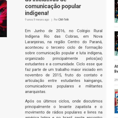
comunicação popular
indígena!
9 anos 9 meses
ago
Por
CMI-Tefé
Em Junho de 2016, no Colégio Rural
Indígena Rio das Cobras, em Nova
Laranjeiras, na região Centro do Paraná,
aconteceu o terceiro ciclo de formação
sobre comunicação popular e luta indígena,
organizado principalmente pelos(as)
estudantes e a comunidade. Ciclo esse que
A
faz parte de um trabalho maior iniciado em
B
novembro de 2015, fruto do contato e
29
articulação entre estudantes kaingangs,
comunicadores populares e militantes
anarquistas.
Após os últimos ciclos, onde discutimos
principalmente o levante zapatista e o
movimento de rádios populares e livres na
américa latina e no brasil, neste encontro