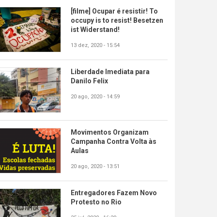
[filme] Ocupar é resistir! To
occupy is to resist! Besetzen
ist Widerstand!
13 dez, 2020 - 15:54
Liberdade Imediata para
Danilo Felix
20 ago, 2020 - 14:59
Movimentos Organizam
Campanha Contra Volta às
Aulas
20 ago, 2020 - 13:51
Entregadores Fazem Novo
Protesto no Rio