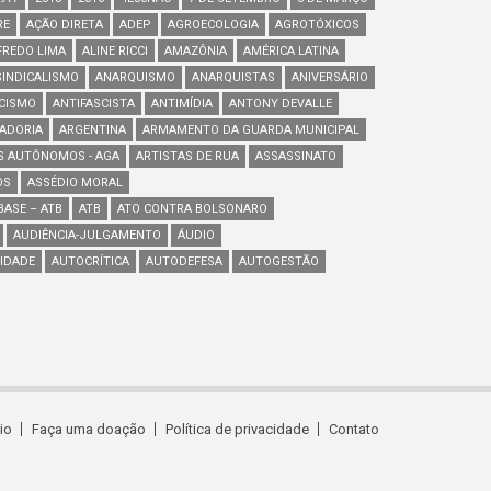
RE
AÇÃO DIRETA
ADEP
AGROECOLOGIA
AGROTÓXICOS
FREDO LIMA
ALINE RICCI
AMAZÔNIA
AMÉRICA LATINA
INDICALISMO
ANARQUISMO
ANARQUISTAS
ANIVERSÁRIO
SCISMO
ANTIFASCISTA
ANTIMÍDIA
ANTONY DEVALLE
ADORIA
ARGENTINA
ARMAMENTO DA GUARDA MUNICIPAL
S AUTÔNOMOS - AGA
ARTISTAS DE RUA
ASSASSINATO
OS
ASSÉDIO MORAL
ASE – ATB
ATB
ATO CONTRA BOLSONARO
AUDIÊNCIA-JULGAMENTO
ÁUDIO
IDADE
AUTOCRÍTICA
AUTODEFESA
AUTOGESTÃO
cio
Faça uma doação
Política de privacidade
Contato