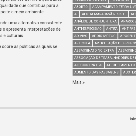
 qualidade que contribua para a
ABORTO
ACAMPAMENTO TERRA LIV
espeite o meio ambiente.
AI
ALDEIA MARACANÃ RESISTE
AL
ANÁLISE DE CONJUNTURA
ANARCOS
indo uma alternativa consistente
s e apresenta interpretações de
ANTI-ESPECISMO
ANTIFA
ANTIFA
 e culturais.
AO VIVO
APOIO MÚTUO
APOSENT
ARTICULA
ARTICULAÇÃO DE GRUPO
sobre as políticas às quais se
ASSASSINATO NO EXTRA
ASSASSIN
ASSOCIAÇÃO DE TRABALHADORES DE B
ATO CONTRA G20
ATROPELAMENTO
AUMENTO DAS PASSAGENS
AUSTER
Mais
Iní