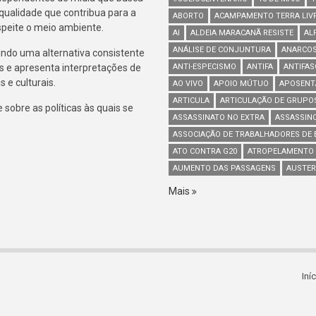
 qualidade que contribua para a
ABORTO
ACAMPAMENTO TERRA LIV
espeite o meio ambiente.
AI
ALDEIA MARACANÃ RESISTE
AL
ANÁLISE DE CONJUNTURA
ANARCOS
indo uma alternativa consistente
s e apresenta interpretações de
ANTI-ESPECISMO
ANTIFA
ANTIFA
 e culturais.
AO VIVO
APOIO MÚTUO
APOSENT
ARTICULA
ARTICULAÇÃO DE GRUPO
sobre as políticas às quais se
ASSASSINATO NO EXTRA
ASSASSIN
ASSOCIAÇÃO DE TRABALHADORES DE B
ATO CONTRA G20
ATROPELAMENTO
AUMENTO DAS PASSAGENS
AUSTER
Mais
Iní