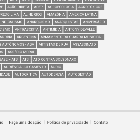
RE
AÇÃO DIRETA
ADEP
AGROECOLOGIA
AGROTÓXICOS
FREDO LIMA
ALINE RICCI
AMAZÔNIA
AMÉRICA LATINA
INDICALISMO
ANARQUISMO
ANARQUISTAS
ANIVERSÁRIO
SCISMO
ANTIFASCISTA
ANTIMÍDIA
ANTONY DEVALLE
ADORIA
ARGENTINA
ARMAMENTO DA GUARDA MUNICIPAL
S AUTÔNOMOS - AGA
ARTISTAS DE RUA
ASSASSINATO
OS
ASSÉDIO MORAL
ASE – ATB
ATB
ATO CONTRA BOLSONARO
AUDIÊNCIA-JULGAMENTO
ÁUDIO
IDADE
AUTOCRÍTICA
AUTODEFESA
AUTOGESTÃO
cio
Faça uma doação
Política de privacidade
Contato