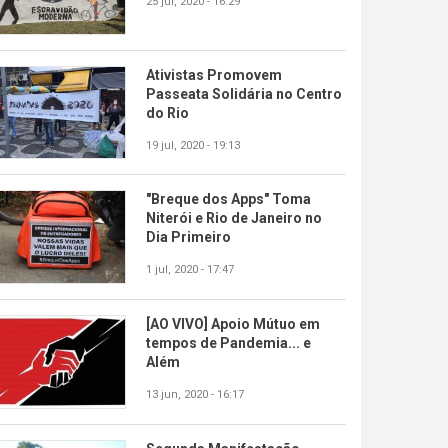
25 jul, 2020 - 16:29
Ativistas Promovem
Passeata Solidária no Centro
do Rio
19 jul, 2020 - 19:13
"Breque dos Apps" Toma
Niterói e Rio de Janeiro no
Dia Primeiro
1 jul, 2020 - 17:47
[AO VIVO] Apoio Mútuo em
tempos de Pandemia... e
Além
13 jun, 2020 - 16:17