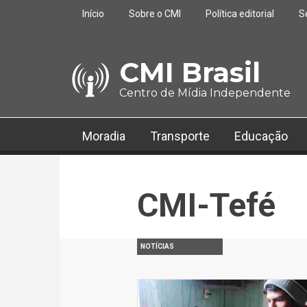
Pular para o conteúdo principal
Início
Sobre o CMI
Política editorial
S
CMI Brasil
Centro de Mídia Independente
Moradia
Transporte
Educação
CMI-Tefé
NOTÍCIAS