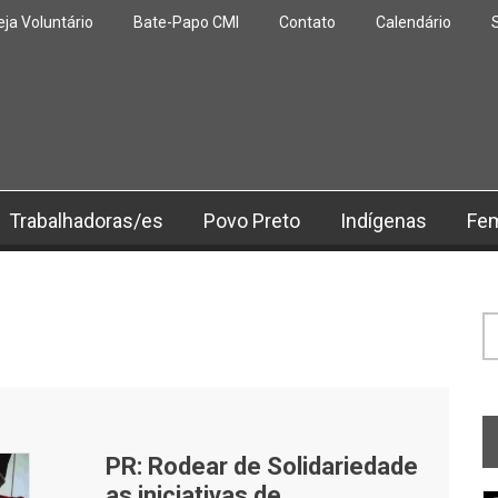
eja Voluntário
Bate-Papo CMI
Contato
Calendário
Trabalhadoras/es
Povo Preto
Indígenas
Fe
F
PR: Rodear de Solidariedade
as iniciativas de