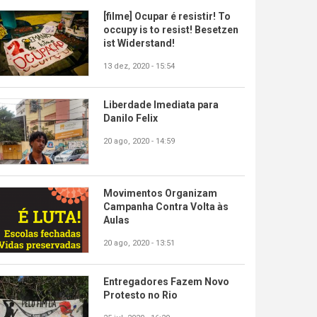
[filme] Ocupar é resistir! To
occupy is to resist! Besetzen
ist Widerstand!
13 dez, 2020 - 15:54
Liberdade Imediata para
Danilo Felix
20 ago, 2020 - 14:59
Movimentos Organizam
Campanha Contra Volta às
Aulas
20 ago, 2020 - 13:51
Entregadores Fazem Novo
Protesto no Rio