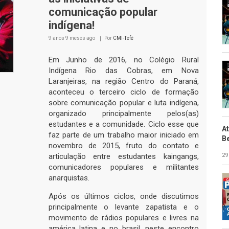
comunicação popular
indígena!
9 anos 9 meses
ago
Por
CMI-Tefé
Em Junho de 2016, no Colégio Rural
Indígena Rio das Cobras, em Nova
Laranjeiras, na região Centro do Paraná,
aconteceu o terceiro ciclo de formação
sobre comunicação popular e luta indígena,
organizado principalmente pelos(as)
estudantes e a comunidade. Ciclo esse que
A
faz parte de um trabalho maior iniciado em
B
novembro de 2015, fruto do contato e
29
articulação entre estudantes kaingangs,
comunicadores populares e militantes
anarquistas.
Após os últimos ciclos, onde discutimos
principalmente o levante zapatista e o
movimento de rádios populares e livres na
américa latina e no brasil, neste encontro