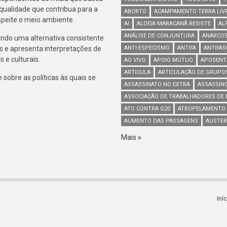
 qualidade que contribua para a
ABORTO
ACAMPAMENTO TERRA LIV
espeite o meio ambiente.
AI
ALDEIA MARACANÃ RESISTE
AL
ANÁLISE DE CONJUNTURA
ANARCOS
indo uma alternativa consistente
s e apresenta interpretações de
ANTI-ESPECISMO
ANTIFA
ANTIFA
 e culturais.
AO VIVO
APOIO MÚTUO
APOSENT
ARTICULA
ARTICULAÇÃO DE GRUPO
sobre as políticas às quais se
ASSASSINATO NO EXTRA
ASSASSIN
ASSOCIAÇÃO DE TRABALHADORES DE B
ATO CONTRA G20
ATROPELAMENTO
AUMENTO DAS PASSAGENS
AUSTER
Mais
Iní