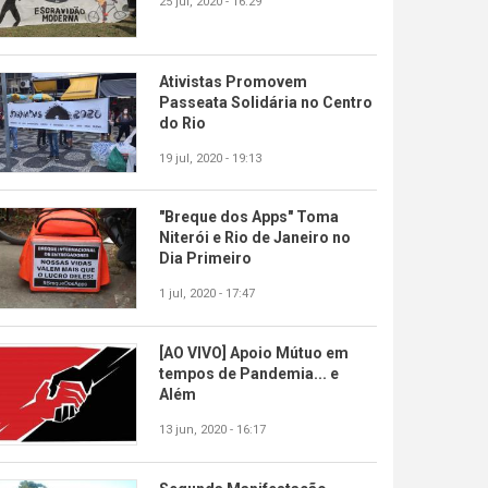
25 jul, 2020 - 16:29
Ativistas Promovem
Passeata Solidária no Centro
do Rio
19 jul, 2020 - 19:13
"Breque dos Apps" Toma
Niterói e Rio de Janeiro no
Dia Primeiro
1 jul, 2020 - 17:47
[AO VIVO] Apoio Mútuo em
tempos de Pandemia... e
Além
13 jun, 2020 - 16:17