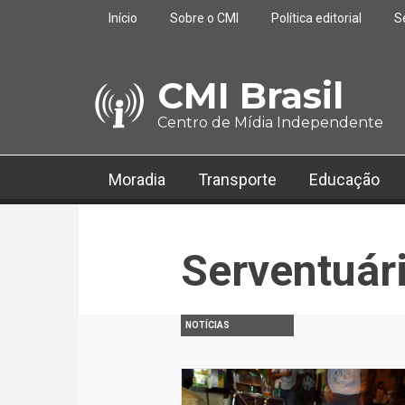
Pular para o conteúdo principal
Início
Sobre o CMI
Política editorial
S
CMI Brasil
Centro de Mídia Independente
Moradia
Transporte
Educação
Serventuár
NOTÍCIAS