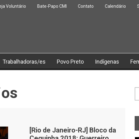
eja Voluntário
Bate-Papo CMI
Contato
Calendário
Trabalhadoras/es
Povo Preto
Indígenas
Fe
ios
F
[Rio de Janeiro-RJ] Bloco da
Ceguinha 2018: Guerreiro