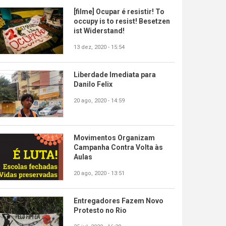
[filme] Ocupar é resistir! To
occupy is to resist! Besetzen
ist Widerstand!
13 dez, 2020 - 15:54
Liberdade Imediata para
Danilo Felix
20 ago, 2020 - 14:59
Movimentos Organizam
Campanha Contra Volta às
Aulas
20 ago, 2020 - 13:51
Entregadores Fazem Novo
Protesto no Rio