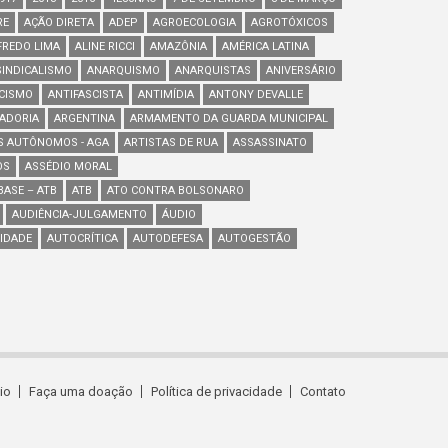
RE
AÇÃO DIRETA
ADEP
AGROECOLOGIA
AGROTÓXICOS
FREDO LIMA
ALINE RICCI
AMAZÔNIA
AMÉRICA LATINA
INDICALISMO
ANARQUISMO
ANARQUISTAS
ANIVERSÁRIO
SCISMO
ANTIFASCISTA
ANTIMÍDIA
ANTONY DEVALLE
ADORIA
ARGENTINA
ARMAMENTO DA GUARDA MUNICIPAL
S AUTÔNOMOS - AGA
ARTISTAS DE RUA
ASSASSINATO
OS
ASSÉDIO MORAL
ASE – ATB
ATB
ATO CONTRA BOLSONARO
AUDIÊNCIA-JULGAMENTO
ÁUDIO
IDADE
AUTOCRÍTICA
AUTODEFESA
AUTOGESTÃO
cio
Faça uma doação
Política de privacidade
Contato