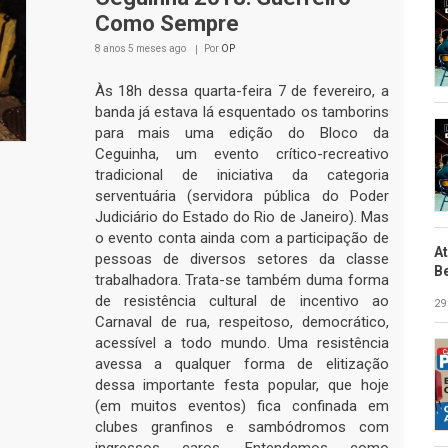
Como Sempre
8 anos 5 meses
ago
Por
OP
Às 18h dessa quarta-feira 7 de fevereiro, a
banda já estava lá esquentado os tamborins
para mais uma edição do Bloco da
Ceguinha, um evento crítico-recreativo
tradicional de iniciativa da categoria
serventuária (servidora pública do Poder
Judiciário do Estado do Rio de Janeiro). Mas
o evento conta ainda com a participação de
A
pessoas de diversos setores da classe
B
trabalhadora. Trata-se também duma forma
de resistência cultural de incentivo ao
29
Carnaval de rua, respeitoso, democrático,
acessível a todo mundo. Uma resistência
avessa a qualquer forma de elitização
dessa importante festa popular, que hoje
(em muitos eventos) fica confinada em
clubes granfinos e sambódromos com