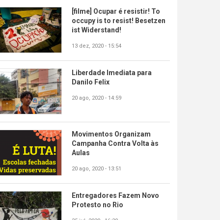
[filme] Ocupar é resistir! To
occupy is to resist! Besetzen
ist Widerstand!
13 dez, 2020 - 15:54
Liberdade Imediata para
Danilo Felix
20 ago, 2020 - 14:59
Movimentos Organizam
Campanha Contra Volta às
Aulas
20 ago, 2020 - 13:51
Entregadores Fazem Novo
Protesto no Rio