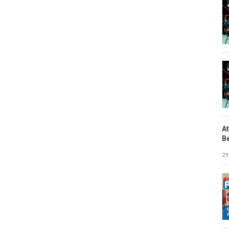
A
B
29