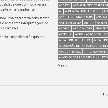
 qualidade que contribua para a
ABORTO
ACAMPAMENTO TERRA LIV
espeite o meio ambiente.
AI
ALDEIA MARACANÃ RESISTE
AL
ANÁLISE DE CONJUNTURA
ANARCOS
indo uma alternativa consistente
s e apresenta interpretações de
ANTI-ESPECISMO
ANTIFA
ANTIFA
 e culturais.
AO VIVO
APOIO MÚTUO
APOSENT
ARTICULA
ARTICULAÇÃO DE GRUPO
sobre as políticas às quais se
ASSASSINATO NO EXTRA
ASSASSIN
ASSOCIAÇÃO DE TRABALHADORES DE B
ATO CONTRA G20
ATROPELAMENTO
AUMENTO DAS PASSAGENS
AUSTER
Mais
Iní