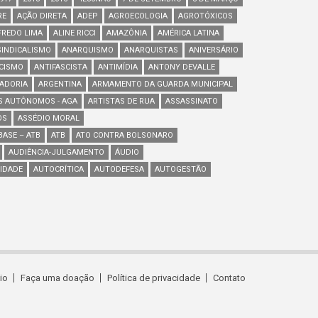
RE
AÇÃO DIRETA
ADEP
AGROECOLOGIA
AGROTÓXICOS
FREDO LIMA
ALINE RICCI
AMAZÔNIA
AMÉRICA LATINA
INDICALISMO
ANARQUISMO
ANARQUISTAS
ANIVERSÁRIO
SCISMO
ANTIFASCISTA
ANTIMÍDIA
ANTONY DEVALLE
ADORIA
ARGENTINA
ARMAMENTO DA GUARDA MUNICIPAL
S AUTÔNOMOS - AGA
ARTISTAS DE RUA
ASSASSINATO
OS
ASSÉDIO MORAL
ASE – ATB
ATB
ATO CONTRA BOLSONARO
AUDIÊNCIA-JULGAMENTO
ÁUDIO
IDADE
AUTOCRÍTICA
AUTODEFESA
AUTOGESTÃO
cio
Faça uma doação
Política de privacidade
Contato