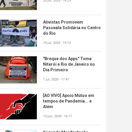
25 jul, 2020 - 16:29
Ativistas Promovem
Passeata Solidária no Centro
do Rio
19 jul, 2020 - 19:13
"Breque dos Apps" Toma
Niterói e Rio de Janeiro no
Dia Primeiro
1 jul, 2020 - 17:47
[AO VIVO] Apoio Mútuo em
tempos de Pandemia... e
Além
13 jun, 2020 - 16:17